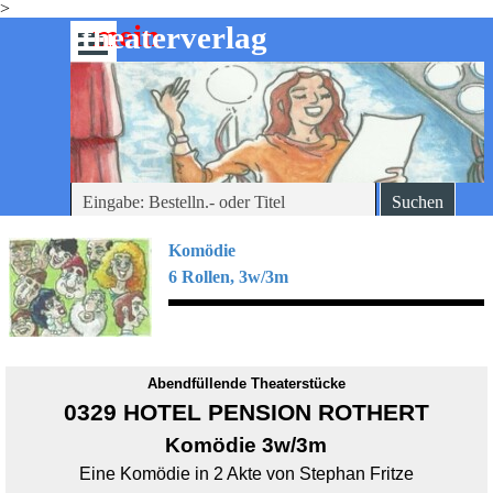
>
Direkt zum Seiteninhalt
mein
-theaterverlag
Menü überspringen
Suchen
Komödie
6 Rollen, 3w/3m
Abendfüllende Theaterstücke
0329 HOTEL PENSION ROTHERT
Komödie 3w/3m
Eine Komödie in 2 Akte von Stephan Fritze