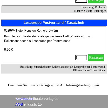
Hinzufügen
Bestellung: Rollensatz
Klicken Sie auf Hinzufügen.
Leseprobe Postversand / Zusatzheft
0329PV Hotel Pension Rothert- 3w/3m
Komplettes Theaterstück als gebundenes Heft. Zusätzlich zum
Rollensatz oder als Leseprobe per Postversand.
8.50 €
Hinzufügen
Bestellung: Zusatzheft zum Rollensatz oder als Leseprobe per Postversand.
Klicken Sie auf Hinzufügen.
Beachten Sie unsere Bezugs - und Aufführungsbedingungen.
www.mein-theaterverlag.de
Impressum
Packeniusstr. 15
AGB