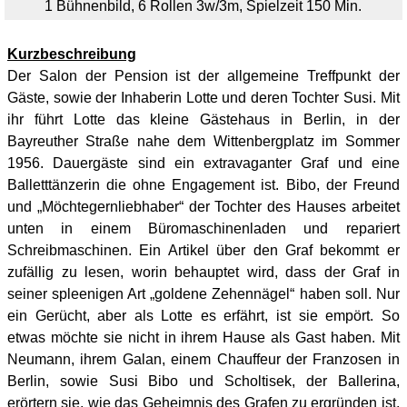
1 Bühnenbild, 6 Rollen 3w/3m, Spielzeit 150 Min.
Kurzbeschreibung
Der Salon der Pension ist der allgemeine Treffpunkt der
Gäste, sowie der Inhaberin Lotte und deren Tochter Susi. Mit
ihr führt Lotte das kleine Gästehaus in Berlin, in der
Bayreuther Straße nahe dem Wittenbergplatz im Sommer
1956. Dauergäste sind ein extravaganter Graf und eine
Balletttänzerin die ohne Engagement ist. Bibo, der Freund
und „Möchtegernliebhaber“ der Tochter des Hauses arbeitet
unten in einem Büromaschinenladen und repariert
Schreibmaschinen. Ein Artikel über den Graf bekommt er
zufällig zu lesen, worin behauptet wird, dass der Graf in
seiner spleenigen Art „goldene Zehennägel“ haben soll. Nur
ein Gerücht, aber als Lotte es erfährt, ist sie empört. So
etwas möchte sie nicht in ihrem Hause als Gast haben. Mit
Neumann, ihrem Galan, einem Chauffeur der Franzosen in
Berlin, sowie Susi Bibo und Scholtisek, der Ballerina,
erörtern sie, wie das Geheimnis des Grafen zu ergründen ist.