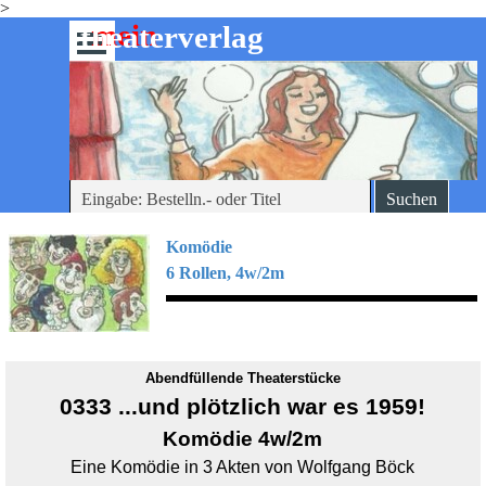
>
Direkt zum Seiteninhalt
mein
-theaterverlag
Menü überspringen
Suchen
Komödie
6 Rollen, 4w/2m
Abendfüllende Theaterstücke
0333
...und plötzlich war es 1959!
Komödie 4w/2m
Eine Komödie in 3 Akten von Wolfgang Böck