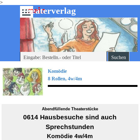
>
Direkt zum Seiteninhalt
mein
-theaterverlag
Menü überspringen
Suchen
Komödie
8 Rollen, 4w/4m
Abendfüllende Theaterstücke
0614 Hausbesuche sind auch
Sprechstunden
Komödie 4w/4m