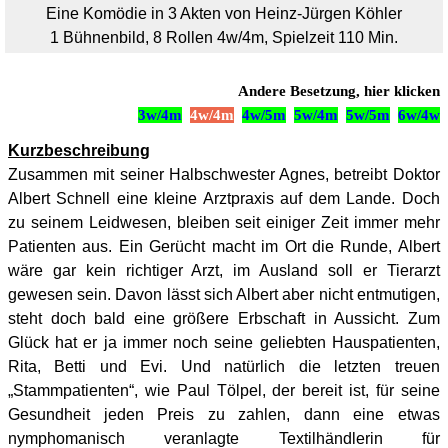
Eine Komödie in 3 Akten von Heinz-Jürgen Köhler
1 Bühnenbild, 8 Rollen 4w/4m, Spielzeit 110 Min.
Andere Besetzung, hier klicken
3w/4m
4w/4m
4w/5m
5w/4m
5w/5m
6w/4w
Kurzbeschreibung
Zusammen mit seiner Halbschwester Agnes, betreibt Doktor
Albert Schnell eine kleine Arztpraxis auf dem Lande. Doch
zu seinem Leidwesen, bleiben seit einiger Zeit immer mehr
Patienten aus. Ein Gerücht macht im Ort die Runde, Albert
wäre gar kein richtiger Arzt, im Ausland soll er Tierarzt
gewesen sein. Davon lässt sich Albert aber nicht entmutigen,
steht doch bald eine größere Erbschaft in Aussicht. Zum
Glück hat er ja immer noch seine geliebten Hauspatienten,
Rita, Betti und Evi. Und natürlich die letzten treuen
„Stammpatienten“, wie Paul Tölpel, der bereit ist, für seine
Gesundheit jeden Preis zu zahlen, dann eine etwas
nymphomanisch veranlagte Textilhändlerin für