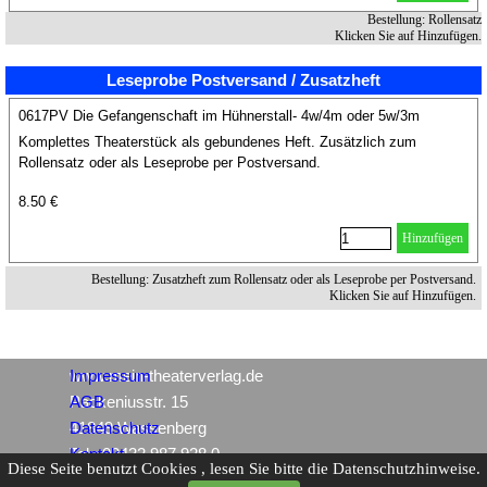
Bestellung: Rollensatz
Klicken Sie auf Hinzufügen.
Leseprobe Postversand / Zusatzheft
0617PV Die Gefangenschaft im Hühnerstall- 4w/4m oder 5w/3m
Komplettes Theaterstück als gebundenes Heft. Zusätzlich zum
Rollensatz oder als Leseprobe per Postversand.
8.50 €
Hinzufügen
Bestellung: Zusatzheft zum Rollensatz oder als Leseprobe per Postversand.
Klicken Sie auf Hinzufügen.
www.mein-theaterverlag.de
Impressum
Packeniusstr. 15
AGB
41849 Wassenberg
Datenschutz
Tel.: 02432 987 928 0
Kontakt
Diese Seite benutzt Cookies , lesen Sie bitte die Datenschutzhinweise.