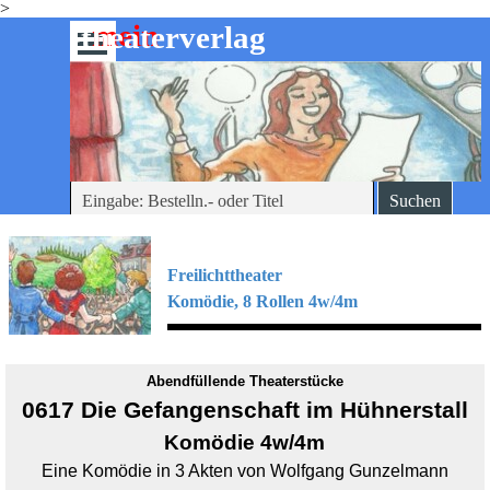
>
Direkt zum Seiteninhalt
mein
-theaterverlag
Menü überspringen
Suchen
Freilichttheater
Komödie, 8
Rollen 4w/4m
Abendfüllende Theaterstücke
0617 Die Gefangenschaft im Hühnerstall
Komödie 4w/4m
Eine Komödie in 3 Akten von Wolfgang Gunzelmann