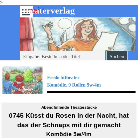
>
Direkt zum Seiteninhalt
mein
-theaterverlag
Menü überspringen
Suchen
Freilichttheater
Komödie, 9
Rollen 5w/4m
Abendfüllende Theaterstücke
0745 Küsst du Rosen in der Nacht, hat
das der Schnaps mit dir gemacht
Komödie 5w/4m