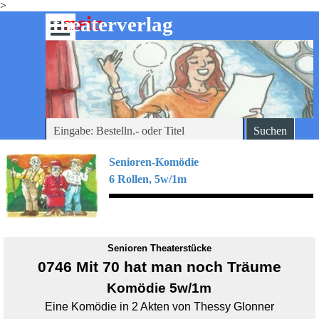
>
Direkt zum Seiteninhalt
mein
-theaterverlag
Menü überspringen
Suchen
Senioren-Komödie
6 Rollen, 5w/1m
Senioren Theaterstücke
0746 Mit 70 hat man noch Träume
Komödie 5w/1m
Eine Komödie in 2 Akten von Thessy Glonner