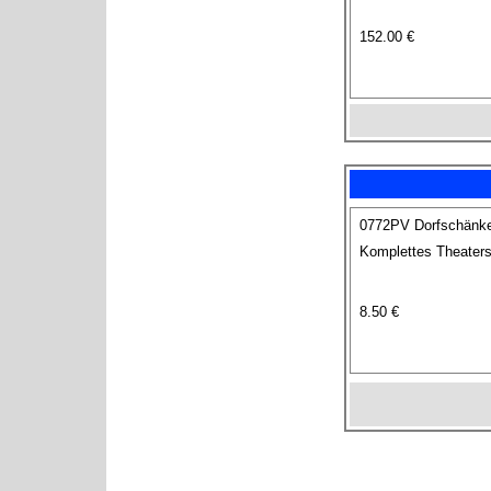
152.00 €
0772PV Dorfschänk
Komplettes Theaters
8.50 €