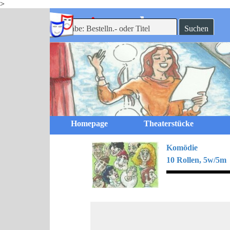
>
Direkt zum Seiteninhalt
-theaterverlag
mein
Suchen
Homepage
Theaterstücke
Komödie
10 Rollen, 5w/5m