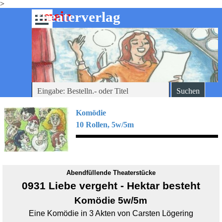
>
Direkt zum Seiteninhalt
mein
-theaterverlag
Menü überspringen
Suchen
Komödie
10 Rollen, 5w/5m
Abendfüllende Theaterstücke
0931 Liebe vergeht - Hektar besteht
Komödie 5w/5m
Eine Komödie in 3 Akten von Carsten Lögering