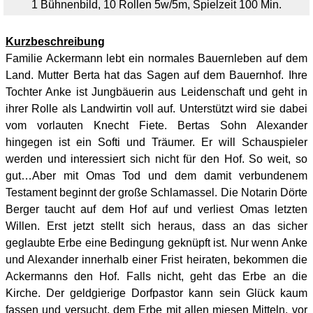
1 Bühnenbild, 10 Rollen 5w/5m, Spielzeit 100 Min.
Kurzbeschreibung
Familie Ackermann lebt ein normales Bauernleben auf dem
Land. Mutter Berta hat das Sagen auf dem Bauernhof. Ihre
Tochter Anke ist Jungbäuerin aus Leidenschaft und geht in
ihrer Rolle als Landwirtin voll auf. Unterstützt wird sie dabei
vom vorlauten Knecht Fiete. Bertas Sohn Alexander
hingegen ist ein Softi und Träumer. Er will Schauspieler
werden und interessiert sich nicht für den Hof. So weit, so
gut…
Aber mit Omas Tod und dem damit verbundenem
Testament beginnt der große Schlamassel.
D
ie Notarin Dörte
Berger taucht auf dem Hof auf und verliest Omas letzten
Willen. Erst jetzt stellt sich heraus, dass an das sicher
geglaubte Erbe eine Bedingung geknüpft ist. Nur wenn Anke
und Alexander innerhalb einer Frist heiraten, bekommen die
Ackermanns den Hof. Falls nicht, geht das Erbe an die
Kirche.
Der geldgierige Dorfpastor kann sein Glück kaum
fassen und versucht, dem Erbe mit allen miesen Mitteln, vor