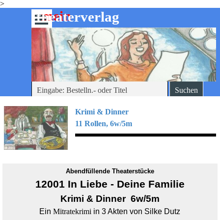
>
Direkt zum Seiteninhalt
mein
-theaterverlag
Menü überspringen
Suchen
Krimi & Dinner
11 Rollen, 6w/5m
Abendfüllende Theaterstücke
12001 In Liebe - Deine Familie
Krimi & Dinner
6w/5m
Ein
Mitratekrimi
in 3 Akten von Silke Dutz