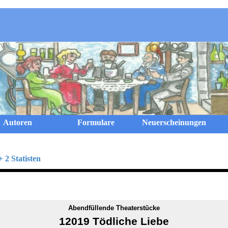
Menü überspringen
Autoren
Formulare
Neuerscheinungen
 2 Statisten
Abendfüllende Theaterstücke
12019 Tödliche Liebe