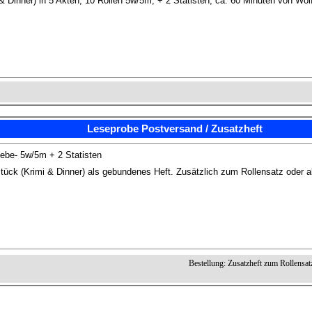
& Dinner) in 5 Akten, 10 Rollen 5w/5m, + 2 Statisten, ca. 60 Minuten von W
Leseprobe Postversand / Zusatzheft
ebe- 5w/5m + 2 Statisten
tück (Krimi & Dinner) als gebundenes Heft. Zusätzlich zum Rollensatz oder a
Bestellung: Zusatzheft zum Rollensat