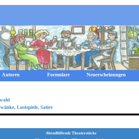
Menü überspringen
Autoren
Formulare
Neuerscheinungen
swahl
änke, Lustspiele, Satire
Abendfüllende Theaterstücke