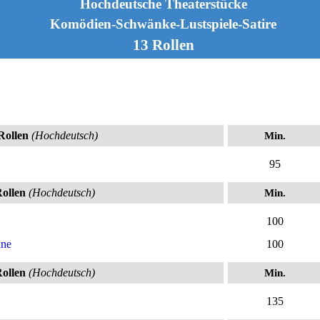
Hochdeutsche Theaterstücke
Komödien-Schwänke-Lustspiele-Satire
13 Rollen
 Rollen
(Hochdeutsch)
Min.
95
Rollen
(Hochdeutsch)
Min.
100
hne
100
Rollen
(Hochdeutsch)
Min.
135