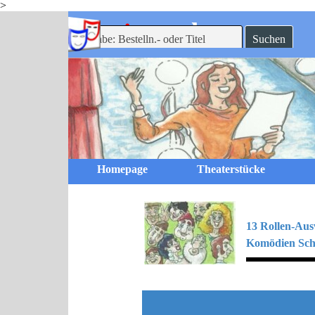
>
Direkt zum Seiteninhalt
-theaterverlag
mein
Suchen
Homepage
Theaterstücke
13 Rollen-Au
Komödien Schw