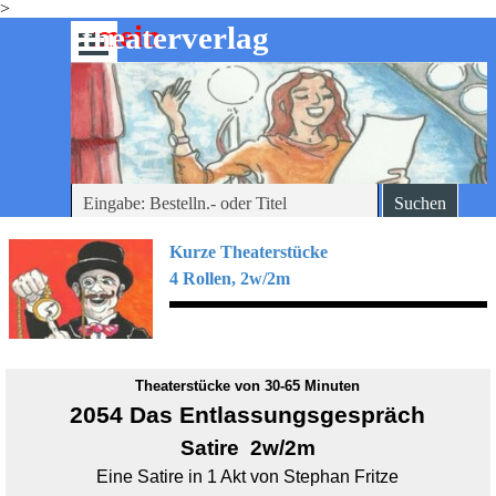
>
Direkt zum Seiteninhalt
mein
-theaterverlag
Menü überspringen
Suchen
Kurze Theaterstücke
4 Rollen, 2w/2m
Theaterstücke von 30-65 Minuten
2054 Das Entlassungsgespräch
Satire 2w/2m
Eine Satire in 1 Akt von Stephan Fritze