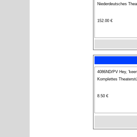
Niederdeutsches Theat
152.00 €
4086ND/PV Hey, 'keen 
Komplettes Theaterstü
8.50 €