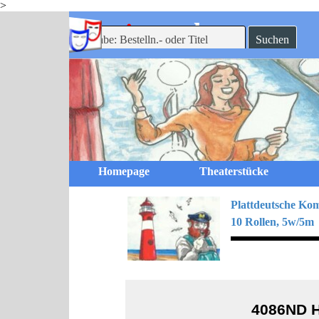
>
Direkt zum Seiteninhalt
-theaterverlag
mein
Suchen
Homepage
Theaterstücke
Plattdeutsche Ko
10 Rollen, 5w/5m
4086ND
H