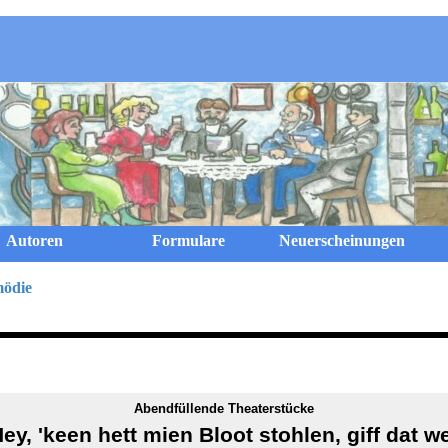
Menü überspringen
Autoren
Formulare
Neuerscheinungen
mödie
Abendfüllende Theaterstücke
ey, 'keen hett mien Bloot stohlen, giff dat w