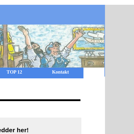
TOP 12
Kontakt
edder her!