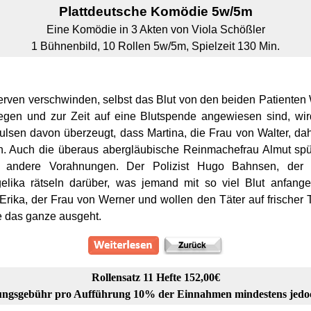
Plattdeutsche
Komödie 5w/5m
Eine Komödie in 3 Akten von Viola Schößler
1 Bühnenbild, 10 Rollen 5w/5m, Spielzeit 130 Min.
rven verschwinden, selbst das Blut von den beiden Patienten
en und zur Zeit auf eine Blutspende angewiesen sind, wird 
ulsen davon überzeugt, dass Martina, die Frau von Walter, dahi
. Auch die überaus abergläubische Reinmachefrau Almut spür
h andere Vorahnungen. Der Polizist Hugo Bahnsen, der 
lika rätseln darüber, was jemand mit so viel Blut anfang
ika, der Frau von Werner und wollen den Täter auf frischer T
e das ganze ausgeht.
Rollensatz 11 Hefte 152,00€
ngsgebühr pro Aufführung 10% der Einnahmen mindestens jedo