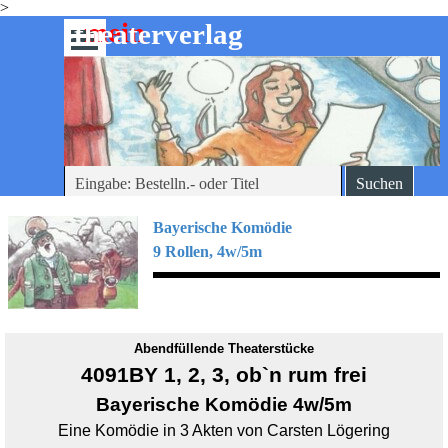
>
Direkt zum Seiteninhalt
mein
-theaterverlag
Menü überspringen
Suchen
Bayerische
Komödie
9 Rollen, 4w/5m
Abendfüllende Theaterstücke
4091BY 1, 2, 3, ob`n rum frei
Bayerische Komödie 4w/5m
Eine Komödie in 3 Akten von Carsten Lögering