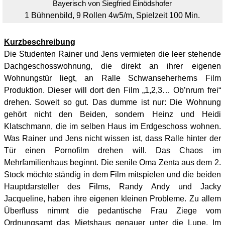
Bayerisch von
Siegfried Einödshofer
1 Bühnenbild, 9 Rollen 4w5/m, Spielzeit 100 Min.
Kurzbeschreibung
Die Studenten Rainer und Jens vermieten die leer stehende
Dachgeschosswohnung, die direkt an ihrer eigenen
Wohnungstür liegt, an Ralle Schwanseherherns Film
Produktion. Dieser will dort den Film „1,2,3… Ob’nrum frei“
drehen. Soweit so gut. Das dumme ist nur: Die Wohnung
gehört nicht den Beiden, sondern Heinz und Heidi
Klatschmann, die im selben Haus im Erdgeschoss wohnen.
Was Rainer und Jens nicht wissen ist, dass Ralle hinter der
Tür einen Pornofilm drehen will. Das Chaos im
Mehrfamilienhaus beginnt. Die senile Oma Zenta aus dem 2.
Stock möchte ständig in dem Film mitspielen und die beiden
Hauptdarsteller des Films, Randy Andy und Jacky
Jacqueline, haben ihre eigenen kleinen Probleme. Zu allem
Überfluss nimmt die pedantische Frau Ziege vom
Ordnungsamt das Mietshaus genauer unter die Lupe. Im