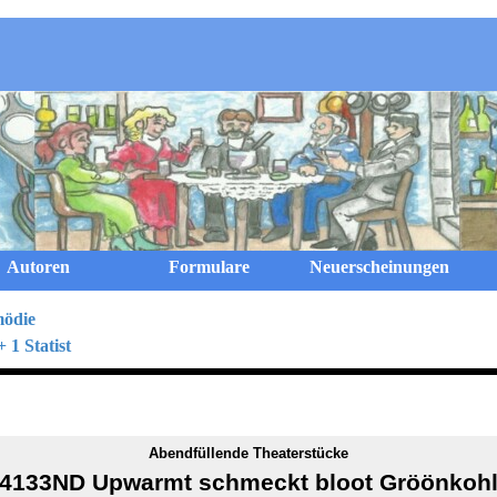
Menü überspringen
Autoren
Formulare
Neuerscheinungen
mödie
 1 Statist
Abendfüllende Theaterstücke
4133ND Upwarmt schmeckt bloot Gröönkoh