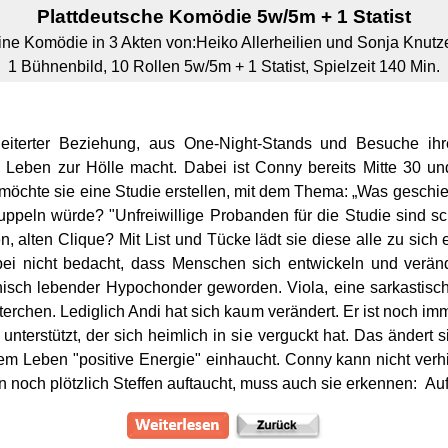
Plattdeutsche
Komödie 5w/5m + 1 Statist
ine Komödie in 3 Akten von:
Heiko Allerheilien und Sonja Knutz
1 Bühnenbild, 10 Rollen 5w/5m + 1 Statist, Spielzeit 140 Min.
iterter Beziehung, aus One-Night-Stands und Besuche ihre
Leben zur Hölle macht. Dabei ist Conny bereits Mitte 30 un
chte sie eine Studie erstellen, mit dem Thema: „Was geschie
kuppeln würde? "Unfreiwillige Probanden für die Studie sind s
n, alten Clique? Mit List und Tücke lädt sie diese alle zu sich 
abei nicht bedacht, dass Menschen sich entwickeln und veränd
nisch lebender Hypochonder geworden. Viola, eine sarkastisc
erchen. Lediglich Andi hat sich kaum verändert. Er ist noch im
nterstützt, der sich heimlich in sie verguckt hat. Das ändert si
em Leben "positive Energie" einhaucht. Conny kann nicht verh
nn noch plötzlich Steffen auftaucht, muss auch sie erkennen: A