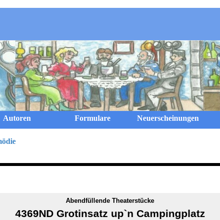
Menü überspringen
Autoren
Formulare
Neuerscheinungen
ödie
Abendfüllende Theaterstücke
4369ND Grotinsatz up`n Campingplatz