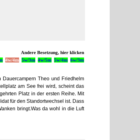
Andere Besetzung, hier klicken
5m
4w/4m
5w/3m
4w/5m
5w/4m
6w/3m
en Dauercampern Theo und Friedhelm
lplatz am See frei wird, scheint das
ehrten Platz in der ersten Reihe. Mit
dat für den Standortwechsel ist. Dass
 Wanken bringt.Was da wohl in die Luft