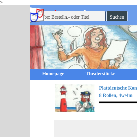
>
Direkt zum Seiteninhalt
-theaterverlag
mein
Suchen
Homepage
Theaterstücke
Plattdeutsche
Kom
8 Rollen, 4w/4m