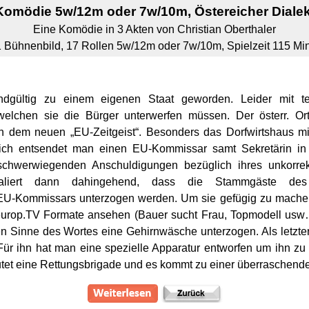
Komödie 5w/12m oder 7w/10m,
Östereicher Dialek
Eine Komödie in 3 Akten von Christian Oberthaler
1 Bühnenbild, 17 Rollen 5w/12m oder 7w/10m, Spielzeit 115 Min
dgültig zu einem eigenen Staat geworden. Leider mit te
lchen sie die Bürger unterwerfen müssen. Der österr. Ort
ch dem neuen „EU-Zeitgeist“. Besonders das Dorfwirtshaus mi
ßlich entsendet man einen EU-Kommissar samt Sekretärin in
t schwerwiegenden Anschuldigungen bezüglich ihres unkorr
iert dann dahingehend, dass die Stammgäste des D
-Kommissars unterzogen werden. Um sie gefügig zu machen 
urop.TV Formate ansehen (Bauer sucht Frau, Topmodell usw….
en Sinne des Wortes eine Gehirnwäsche unterzogen. Als letzte
ür ihn hat man eine spezielle Apparatur entworfen um ihn z
utet eine Rettungsbrigade und es kommt zu einer überrasche