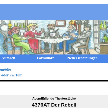
Menü überspringen
Autoren
Formulare
Neuerscheinungen
Komödie
m oder 7w/10m
Abendfüllende Theaterstücke
4376AT Der Rebell