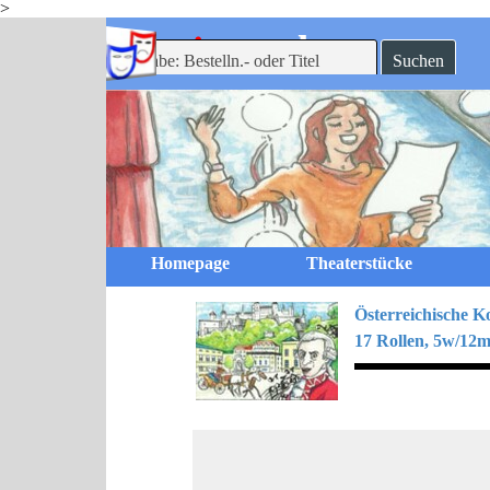
>
Direkt zum Seiteninhalt
-theaterverlag
mein
Suchen
Homepage
Theaterstücke
Österreichische 
17 Rollen, 5w/12