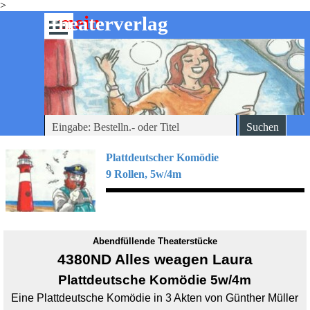
>
Direkt zum Seiteninhalt
mein
-theaterverlag
Menü überspringen
Suchen
Plattdeutscher Komödie
9 Rollen, 5w/4m
Abendfüllende Theaterstücke
4380ND Alles weagen Laura
Plattdeutsche Komödie 5w/4m
Eine Plattdeutsche Komödie in 3 Akten von Günther Müller