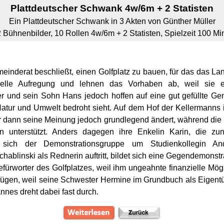
Plattdeutscher Schwank
4w/6m + 2 Statisten
Ein Plattdeutscher Schwank in 3 Akten von Günther Müller
 Bühnenbilder, 10 Rollen 4w/6m + 2 Statisten, Spielzeit 100 Mi
inderat beschließt, einen Golfplatz zu bauen, für das das Lan
elle Aufregung und lehnen das Vorhaben ab, weil sie ei
er und sein Sohn Hans jedoch hoffen auf eine gut gefüllte Ge
atur und Umwelt bedroht sieht. Auf dem Hof der Kellermanns 
r dann seine Meinung jedoch grundlegend ändert, während die
 unterstützt. Anders dagegen ihre Enkelin Karin, die zu
n sich der Demonstrationsgruppe um Studienkollegin An
hablinski als Rednerin auftritt, bildet sich eine Gegendemonst
ürworter des Golfplatzes, weil ihm ungeahnte finanzielle Mög
fügen, weil seine Schwester Hermine im Grundbuch als Eigentüm
nnes dreht dabei fast durch.