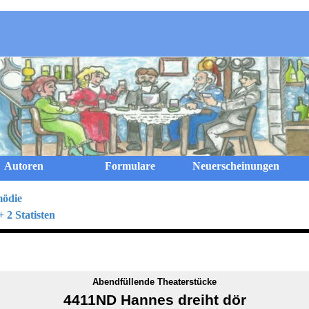
Menü überspringen
Autoren
Formulare
Neuerscheinungen
mödie
 2 Statisten
Abendfüllende Theaterstücke
4411ND Hannes dreiht dör