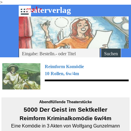
>
Direkt zum Seiteninhalt
mein
-theaterverlag
Menü überspringen
Suchen
Reimform Komödie
10 Rollen, 6w/4m
Abendfüllende Theaterstücke
5000 Der Geist im Sektkeller
Reimform Kriminalkomödie 6w/4m
Eine Komödie in 3 Akten von Wolfgang Gunzelmann