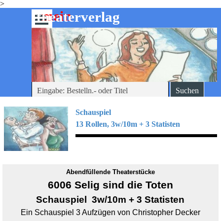
>
Direkt zum Seiteninhalt
mein
-theaterverlag
Menü überspringen
Suchen
Schauspiel
13 Rollen, 3w/10m + 3 Statisten
Abendfüllende Theaterstücke
6006 Selig sind die Toten
Schauspiel 3w/10m + 3 Statisten
Ein Schauspiel 3 Aufzügen von Christopher Decker