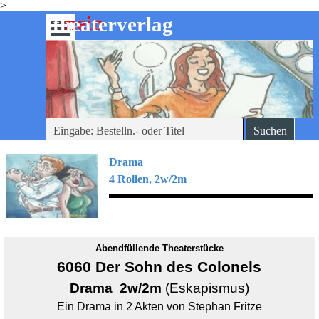
>
Direkt zum Seiteninhalt
mein
-theaterverlag
Menü überspringen
Suchen
Drama
4 Rollen, 2w/2m
Abendfüllende Theaterstücke
6060 Der Sohn des Colonels
Drama 2w/2m
(Eskapismus)
Ein Drama in 2 Akten von Stephan Fritze