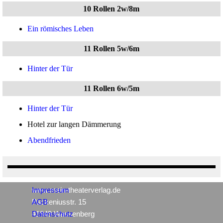
10 Rollen 2w/8m
Ein römisches Leben
11 Rollen 5w/6m
Hinter der Tür
11 Rollen 6w/5m
Hinter der Tür
Hotel zur langen Dämmerung
Abendfrieden
www.mein-theaterverlag.de
Impressum
Packeniusstr. 15
AGB
41849 Wassenberg
Datenschutz