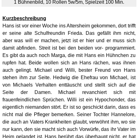
1 Bühnenbild, 10
Rollen 5w/5m, Spielzeit 100 Min.
Kurzbeschreibung
Hans ist vor einer Woche ins Altersheim gekommen, dort trifft
er seine alte Schulfreundin Frieda. Das gefällt ihm nicht,
aber was will er machen, jetzt ist er hier und er muss sich
damit abfinden.
Streit ist bei den beiden vor- programmiert.
Es gibt da auch noch Marga, die mit Hans ein Hühnchen zu
rupfen hat. Beide wollen sich an Hans rächen, was ihnen
auch gelingt. Michael und Willi, bester Freund von Hans
stehen ihm zur Seite. Hedwig die Ehefrau von Michael, ist
von Michaels Verhalten enttäuscht und stellt sich auf die
Seite der Damen. Michael revanchiert sich mit
frauenfeindlichen Sprüchen. Willi ist ein Hypochonder, das
eigentlich niemanden stört. Er ist so geschickt darin, dass es
nicht mal die Pfleger bemerken.
Seiner Tochter Hannelore,
die auch an Vaters Krankheiten glaubt, verwöhnt ihm, wo sie
nur kann, den sie macht sich auch Vorwürfe, das ihr Vater im
Heim gelandet ist. Hans berührt das überhaupt nicht, er hat