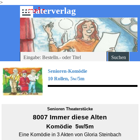
>
Direkt zum Seiteninhalt
mein
-theaterverlag
Menü überspringen
Suchen
Senioren-Komödie
10 Rollen, 5w/5m
Senioren Theaterstücke
8007 Immer diese Alten
Komödie 5w/5m
Eine Komödie in 3 Akten von Gloria Steinbach