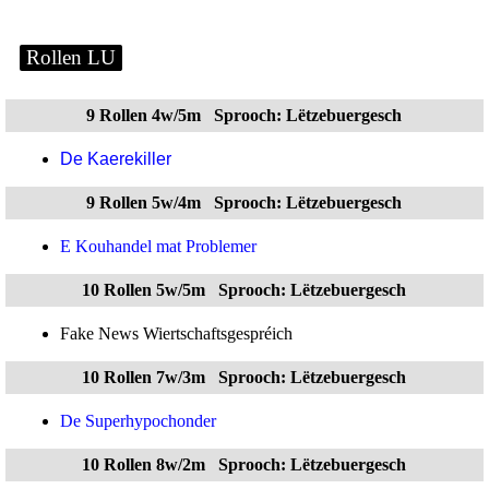
Rollen LU
9 Rollen 4w/5m
Sprooch:
Lëtzebuergesch
De Kaerekiller
9 Rollen 5w/4m
Sprooch:
Lëtzebuergesch
E Kouhandel mat Problemer
10 Rollen 5w/5m
Sprooch:
Lëtzebuergesch
Fake News Wiertschaftsgespréich
10 Rollen 7w/3m
Sprooch:
Lëtzebuergesch
De Superhypochonder
10 Rollen 8w/2m
Sprooch:
Lëtzebuergesch