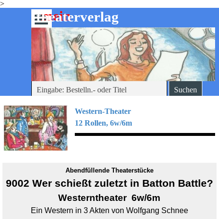
>
Direkt zum Seiteninhalt
mein
-theaterverlag
Menü überspringen
Suchen
Western-Theater
12 Rollen, 6w/6m
Abendfüllende Theaterstücke
9002 Wer schießt zuletzt in Batton Battle?
Westerntheater 6w/6m
Ein Western in 3 Akten von Wolfgang Schnee