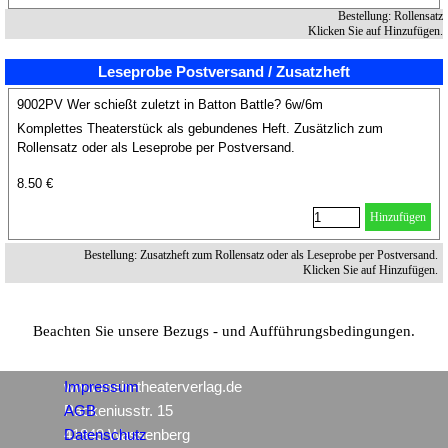
Bestellung: Rollensatz
Klicken Sie auf Hinzufügen.
Leseprobe Postversand / Zusatzheft
9002PV Wer schießt zuletzt in Batton Battle? 6w/6m
Komplettes Theaterstück als gebundenes Heft. Zusätzlich zum
Rollensatz oder als Leseprobe per Postversand.
8.50 €
Hinzufügen
Bestellung: Zusatzheft zum Rollensatz oder als Leseprobe per Postversand.
Klicken Sie auf Hinzufügen.
Beachten Sie unsere Bezugs - und Aufführungsbedingungen.
www.mein-theaterverlag.de
Impressum
Packeniusstr. 15
AGB
41849 Wassenberg
Datenschutz