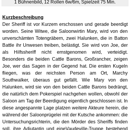
1 Bühnenbild, 12
Rollen 6w/6m, Spielzeit 75 Min.
Kurzbeschreibung
Der Sheriff ist vor Kurzem erschossen und gerade beerdigt
worden. Seine Witwe, die Saloonwirtin Mary, wird von den
unverschämten Totengräbern, zwei Halunken, die in Batton
Battle ihr Unwesen treiben, belästigt. Sie wird von Joe, der
als Hilfssheriff nicht ernstgenomen wird, verteidigt.
Besonders die beiden Cattle Barons, Großrancher, zeigen
Joe, wer das Sagen in der Gegend hat. Die ersten Kugeln
fliegen, was der reichsten Person am Ort, Marchy
Southwalker, überaus gut gefällt. Wie Mary von den
Halunken, wird sie von den beiden Cattle Barons bedrängt,
die natürlich dem Pokerspiel nachgehen wollen, obwohl der
Saloon am Tag der Beerdigung eigentlich geschlossen ist. In
diese angespannte Lage platzen weitere Akteure herein, die
während der Saloonprügelei mit der Kutsche ankommen: die
Untersuchungsrichterin, die den Mörder des Sheriffs finden
soll, ihre Adjutantin und eineVaudeville-Truppe bestehend