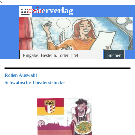
>
Direkt zum Seiteninhalt
mein
-theaterverlag
Menü überspringen
Suchen
Rollen Auswahl
Schwäbische Theaterststücke