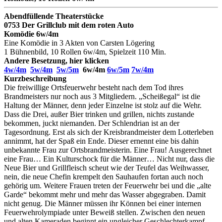
Abendfüllende Theaterstücke
0753 Der Grillclub mit dem roten Auto
Komödie 6w/4m
Eine Komödie in 3 Akten von Carsten Lögering
1 Bühnenbild, 10 Rollen 6w/4m, Spielzeit 110 Min.
Andere Besetzung, hier klicken
4w/4m
5w/4m
5w/5m
6w/4m
6w/5m
7w/4m
Kurzbeschreibung
Die freiwillige Ortsfeuerwehr besteht nach dem Tod ihres
Brandmeisters nur noch aus 3 Mitgliedern. „Scheißegal“ ist die
Haltung der Männer, denn jeder Einzelne ist stolz auf die Wehr.
Dass die Drei, außer Bier trinken und grillen, nichts zustande
bekommen, juckt niemanden. Der Schlendrian ist an der
Tagesordnung. Erst als sich der Kreisbrandmeister dem Lotterleben
annimmt, hat der Spaß ein Ende. Dieser ernennt eine bis dahin
unbekannte Frau zur Ortsbrandmeisterin. Eine Frau! Ausgerechnet
eine Frau… Ein Kulturschock für die Männer… Nicht nur, dass die
Neue Bier und Grillfleisch scheut wie der Teufel das Weihwasser,
nein, die neue Chefin krempelt den Sauhaufen fortan auch noch
gehörig um. Weitere Frauen treten der Feuerwehr bei und die „alte
Garde“ bekommt mehr und mehr das Wasser abgegraben. Damit
nicht genug. Die Männer müssen ihr Können bei einer internen
Feuerwehrolympiade unter Beweiß stellen. Zwischen den neuen
und alten Kameraden beginnt ein ungleicher Geschlechterkampf,