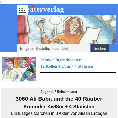
>
Direkt zum Seiteninhalt
mein
-theaterverlag
Menü überspringen
Suchen
Schul- / Jugendtheater
12 Rollen 4w/8m + 4 Statisten
Jugend- / Schultheater
3060 Ali Baba und die 40 Räuber
Komödie 4w/8m + 4 Statisten
Ein lustiges Märchen in 3 Akten von Alisan Erdogan