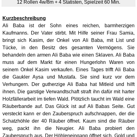
12
Rollen 4w/8m + 4 Statisten, Spielzeit 60 Min.
Kurzbeschreibung
Ali Baba ist der Sohn eines reichen, barmherzigen
Kaufmanns. Der Vater stirbt. Mit Hilfe seiner Frau Samia,
bringt sich Kasim, der Onkel von Ali Baba, mit List und
Tücke, in den Besitz des gesamten Vermögens. Sie
behandeln den armen Ali Baba wie einen Sklaven. Ali Baba
muss auf dem Markt für einen Hungerlohn Waren von
seinem Onkel Kasim verkaufen. Eines Tages trifft Ali Baba
die Gaukler Aysa und Mustafa. Sie sind kurz vor dem
Verhungern. Der gutherzige Ali Baba hat Mitleid und hilft
ihnen. Die garstige Verwandtschaft straft ihn dafür mit harter
Holzfällerarbeit im tiefen Wald. Plötzlich taucht im Wald eine
Räuberbande auf. Das Glück ist auf Ali Babas Seite. Gut
versteckt kann er den Zauberspruch aufschnappen, der die
Schatzhöhle der 40 Räuber öffnet. Kaum sind die Räuber
weg, packt ihn die Neugier. Ali Baba probiert den
Zauberspruch aus. Der Höhleneingang öffnet sich. Gold und