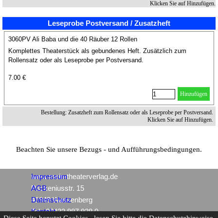
Klicken Sie auf Hinzufügen.
Leseprobe Postversand / Zusatzheft
3060PV Ali Baba und die 40 Räuber 12 Rollen
Komplettes Theaterstück als gebundenes Heft. Zusätzlich zum
Rollensatz oder als Leseprobe per Postversand.
7.00 €
Hinzufügen
Bestellung: Zusatzheft zum Rollensatz oder als Leseprobe per Postversand.
Klicken Sie auf Hinzufügen.
Beachten Sie unsere Bezugs - und Aufführungsbedingungen.
www.mein-theaterverlag.de
Impressum
Packeniusstr. 15
AGB
41849 Wassenberg
Datenschutz
Tel.: 02432 987 928 0
Kontakt