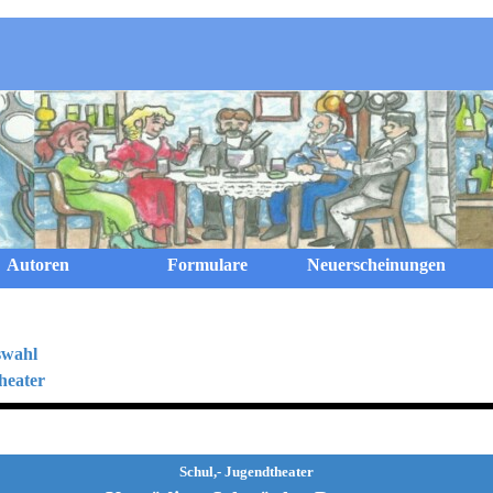
Menü überspringen
Autoren
Formulare
Neuerscheinungen
swahl
heater
Schul,- Jugendtheater