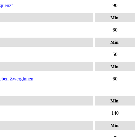
Squenz"
90
Min.
60
Min.
50
Min.
sieben Zwerginnen
60
Min.
140
Min.