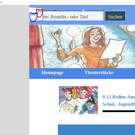
>
Direkt zum Seiteninhalt
-theaterverlag
mein
Suchen
Homepage
Theaterstücke
9-13 Rollen-Au
Schul,- Jugendt