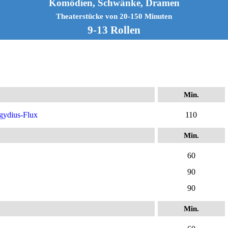
Komödien, Schwänke, Dramen
Theaterstücke von 20-150 Minuten
9-13 Rollen
Min.
gydius-Flux
110
Min.
60
90
90
Min.