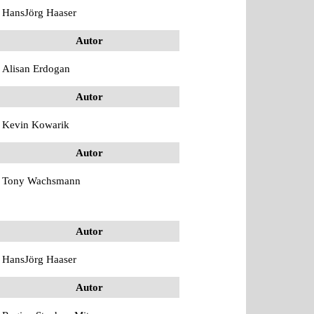
HansJörg Haaser
Autor
Alisan Erdogan
Autor
Kevin Kowarik
Autor
Tony Wachsmann
Autor
HansJörg Haaser
Autor