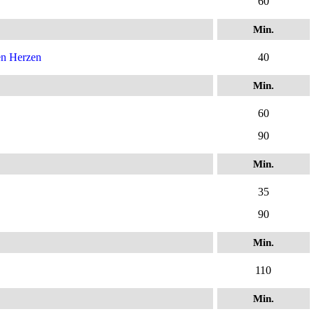
60
Min.
en Herzen
40
Min.
60
90
Min.
p
35
90
Min.
110
Min.