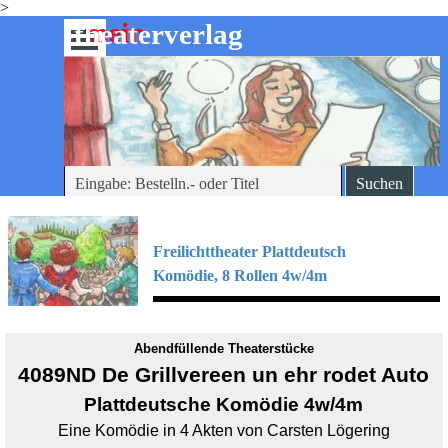
>
Direkt zum Seiteninhalt
mein
-theaterverlag
Menü überspringen
Suchen
Freilichttheater Plattdeutsch
Komödie, 8
Rollen 4w/4m
Abendfüllende Theaterstücke
4089ND De Grillvereen un ehr rodet Auto
Plattdeutsche
Komödie 4w/4m
Eine Komödie in 4 Akten von Carsten Lögering