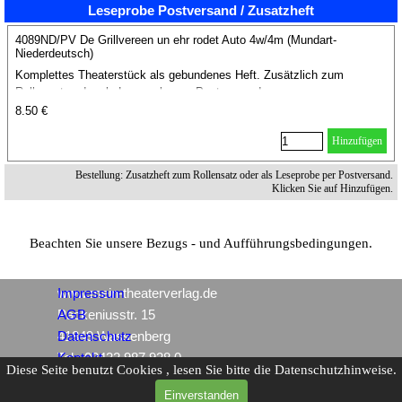
Leseprobe Postversand / Zusatzheft
4089ND/PV De Grillvereen un ehr rodet Auto 4w/4m (Mundart-
Niederdeutsch)
Komplettes Theaterstück als gebundenes Heft. Zusätzlich zum
Rollensatz oder als Leseprobe per Postversand.
8.50 €
Hinzufügen
Bestellung: Zusatzheft zum Rollensatz oder als Leseprobe per Postversand.
Klicken Sie auf Hinzufügen.
Beachten Sie unsere Bezugs - und Aufführungsbedingungen.
www.mein-theaterverlag.de
Impressum
Packeniusstr. 15
AGB
41849 Wassenberg
Datenschutz
Tel.: 02432 987 928 0
Kontakt
Diese Seite benutzt Cookies , lesen Sie bitte die Datenschutzhinweise.
Einverstanden