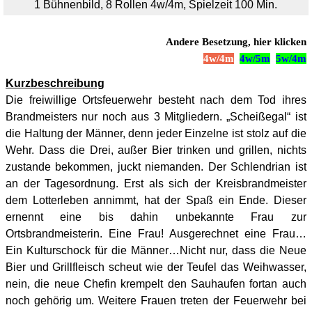
1 Bühnenbild, 8 Rollen 4w/4m, Spielzeit 100 Min.
Andere Besetzung, hier klicken
4w/4m
4w/5m
5w/4m
Kurzbeschreibung
Die freiwillige Ortsfeuerwehr besteht nach dem Tod ihres
Brandmeisters nur noch aus 3 Mitgliedern. „Scheißegal“ ist
die Haltung der Männer, denn jeder Einzelne ist stolz auf die
Wehr. Dass die Drei, außer Bier trinken und grillen, nichts
zustande bekommen, juckt niemanden. Der Schlendrian ist
an der Tagesordnung. Erst als sich der Kreisbrandmeister
dem Lotterleben annimmt, hat der Spaß ein Ende. Dieser
ernennt eine bis dahin unbekannte Frau zur
Ortsbrandmeisterin. Eine Frau! Ausgerechnet eine Frau…
Ein Kulturschock für die Männer…Nicht nur, dass die Neue
Bier und Grillfleisch scheut wie der Teufel das Weihwasser,
nein, die neue Chefin krempelt den Sauhaufen fortan auch
noch gehörig um. Weitere Frauen treten der Feuerwehr bei