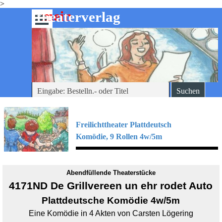
>
Direkt zum Seiteninhalt
mein
-theaterverlag
Menü überspringen
Suchen
Freilichttheater Plattdeutsch
Komödie, 9
Rollen 4w/5m
Abendfüllende Theaterstücke
4171ND De Grillvereen un ehr rodet Auto
Plattdeutsche
Komödie 4w/5m
Eine Komödie in 4 Akten von Carsten Lögering