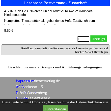
Leseprobe Postversand / Zusatzheft
4171ND/PV De Grillvereen un ehr rodet Auto 4w/5m (Mundart-
Niederdeutsch)
Komplettes Theaterstück als gebundenes Heft. Zusätzlich zum
Rollensatz oder als Leseprobe per Postversand.
8.50 €
Hinzufügen
Bestellung: Zusatzheft zum Rollensatz oder als Leseprobe per Postversand.
Klicken Sie auf Hinzufügen.
Beachten Sie unsere Bezugs - und Aufführungsbedingungen.
www.mein-theaterverlag.de
Impressum
Packeniusstr. 15
AGB
41849 Wassenberg
Datenschutz
Tel.: 02432 987 928 0
Kontakt
Diese Seite benutzt Cookies , lesen Sie bitte die Datenschutzhinweise.
Einverstanden