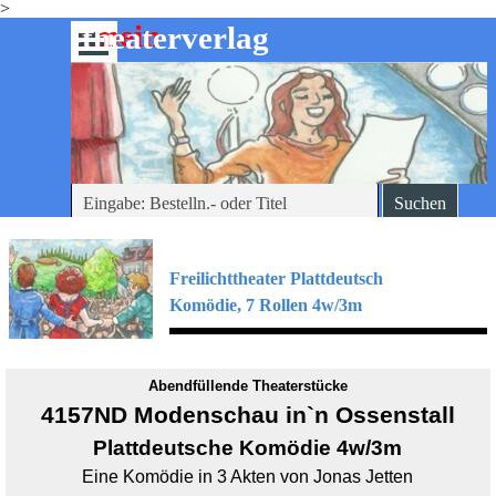
>
Direkt zum Seiteninhalt
mein
-theaterverlag
Menü überspringen
Suchen
Freilichttheater Plattdeutsch
Komödie, 7
Rollen 4w/3m
Abendfüllende Theaterstücke
4157ND Modenschau in`n Ossenstall
Plattdeutsche Komödie 4w/3m
Eine Komödie in 3 Akten von Jonas Jetten