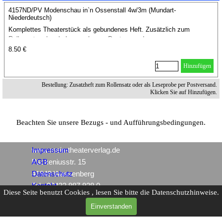
4157ND/PV Modenschau in`n Ossenstall 4w/3m (Mundart-
Niederdeutsch)
Komplettes Theaterstück als gebundenes Heft. Zusätzlich zum
Rollensatz oder als Leseprobe per Postversand.
8.50 €
Hinzufügen
Bestellung: Zusatzheft zum Rollensatz oder als Leseprobe per Postversand.
Klicken Sie auf Hinzufügen.
Beachten Sie unsere Bezugs - und Aufführungsbedingungen.
www.mein-theaterverlag.de
Impressum
Packeniusstr. 15
AGB
41849 Wassenberg
Datenschutz
Tel.: 02432 987 928 0
Kontakt
Diese Seite benutzt Cookies , lesen Sie bitte die Datenschutzhinweise.
Einverstanden
Zurück zum Seiteninhalt