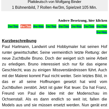
Plattdeutsch von Wolfgang Binder
1 Bühnenbild, 7 Rollen 4w/3m, Spielzeit 105 Min.
Andere Besetzung, hier klicken
3w/3m
4w/3m
4w/4m
5w/3m
4w/5m
5w/4m
5w/5m
6w/3m
6w/4m
Kurzbeschreibung
Paul Hartmann, Landwirt und Hobbymaler hat seinen Hof
runter gewirtschaftet. Seine vermeintlich letzte Rettung: der
neue Zuchtbulle Bruno. Doch der weigert sich seine Arbeit
zu erledigen. Bruno interessiert sich nur für das eigene
Geschlecht, was zu einigen Missverständnissen führt. Auch
mit der Malerei kommt Paul nicht weiter. Sein letztes Bild, in
das er all seine Hoffnungen gesetzt hat wird vom
Zuchtbullen zerstört. Jetzt ist guter Rat teuer. Da hat Franz,
Freund von Paul die Idee mit der Modenschau im
Ochsenstall. Als es dann endlich so weit ist, fallen die
Models aus und sie müssen ersetzt werden. Nun gerät erst