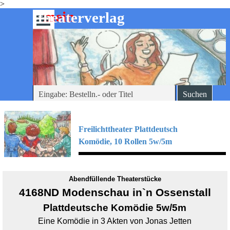
>
Direkt zum Seiteninhalt
mein
-theaterverlag
Menü überspringen
Suchen
Freilichttheater Plattdeutsch
Komödie, 10
Rollen 5w/5m
Abendfüllende Theaterstücke
4168ND Modenschau in`n Ossenstall
Plattdeutsche
Komödie 5w/5m
Eine Komödie in 3 Akten von Jonas Jetten