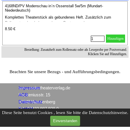
4168ND/PV Modenschau in`n Ossenstall 5w/5m (Mundart-
Niederdeutsch)
Komplettes Theaterstück als gebundenes Heft. Zusätzlich zum
Rollensatz oder als Leseprobe per Postversand.
8.50 €
Hinzufügen
Bestellung: Zusatzheft zum Rollensatz oder als Leseprobe per Postversand.
Klicken Sie auf Hinzufügen.
Beachten Sie unsere Bezugs - und Aufführungsbedingungen.
www.mein-theaterverlag.de
Impressum
Packeniusstr. 15
AGB
41849 Wassenberg
Datenschutz
Tel.: 02432 987 928 0
Kontakt
Diese Seite benutzt Cookies , lesen Sie bitte die Datenschutzhinweise.
Einverstanden
Zurück zum Seiteninhalt