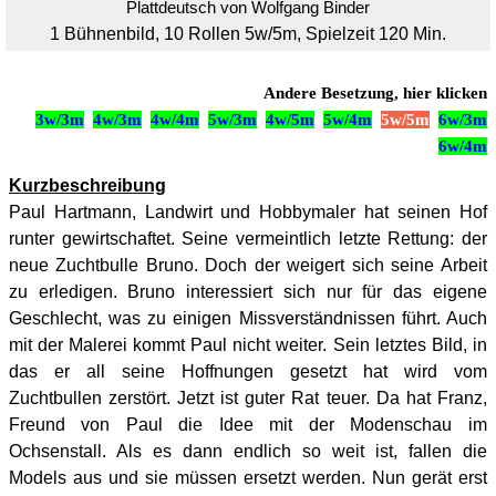
Plattdeutsch von Wolfgang Binder
1 Bühnenbild, 10 Rollen 5w/5m, Spielzeit 120 Min.
Andere Besetzung, hier klicken
3w/3m
4w/3m
4w/4m
5w/3m
4w/5m
5w/4m
5w/5m
6w/3m
6w/4m
Kurzbeschreibung
Paul Hartmann, Landwirt und Hobbymaler hat seinen Hof
runter gewirtschaftet. Seine vermeintlich letzte Rettung: der
neue Zuchtbulle Bruno. Doch der weigert sich seine Arbeit
zu erledigen. Bruno interessiert sich nur für das eigene
Geschlecht, was zu einigen Missverständnissen führt. Auch
mit der Malerei kommt Paul nicht weiter. Sein letztes Bild, in
das er all seine Hoffnungen gesetzt hat wird vom
Zuchtbullen zerstört. Jetzt ist guter Rat teuer. Da hat Franz,
Freund von Paul die Idee mit der Modenschau im
Ochsenstall. Als es dann endlich so weit ist, fallen die
Models aus und sie müssen ersetzt werden. Nun gerät erst