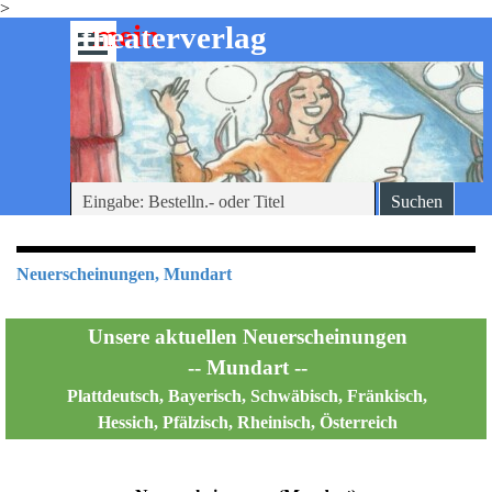
>
Direkt zum Seiteninhalt
mein
-theaterverlag
Menü überspringen
Suchen
Neuerscheinungen, Mundart
Unsere aktuellen Neuerscheinungen
-- Mundart --
Plattdeutsch, Bayerisch, Schwäbisch, Fränkisch,
Hessich, Pfälzisch, Rheinisch, Österreich